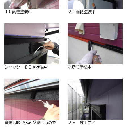
１Ｆ雨樋塗装中
２Ｆ雨樋塗装中
シャッターＢＯＸ塗装中
水切り塗装中
鼻隠し吸い込みが激しいので
２Ｆ 施工完了