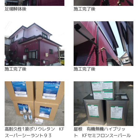
足場解体後
施工完了後
施工完了後
施工完了後
高耐久性1液ポリウレタン KF
屋根 有機無機ハイブリッ
スーパーシーラント９３
ト KFセミフロンスーパール