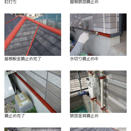
釘打ち
屋根鉄部錆止め
屋根板金錆止め完了
水切り錆止め中
錆止め完了
鉄部金具錆止め