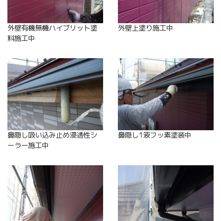
外壁有機無機ハイブリット塗
外壁上塗り施工中
料施工中
鼻隠し吸い込み止め浸透性シ
鼻隠し1液フッ素塗装中
ーラー施工中