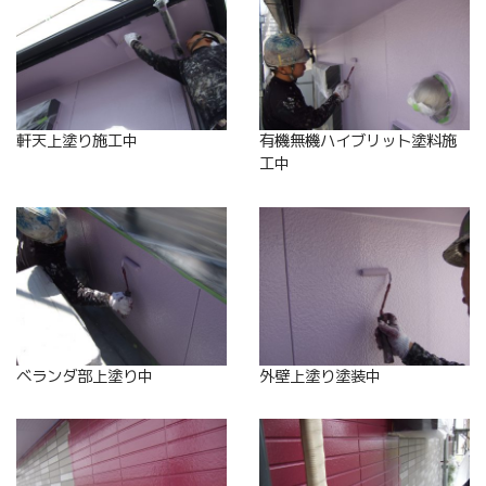
軒天上塗り施工中
有機無機ハイブリット塗料施
工中
ベランダ部上塗り中
外壁上塗り塗装中