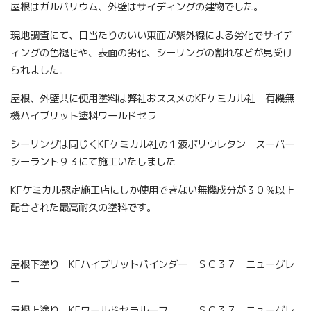
屋根はガルバリウム、外壁はサイディングの建物でした。
現地調査にて、日当たりのいい東面が紫外線による劣化でサイデ
ィングの色褪せや、表面の劣化、シーリングの割れなどが見受け
られました。
屋根、外壁共に使用塗料は弊社おススメのKFケミカル社 有機無
機ハイブリット塗料ワールドセラ
シーリングは同じくKFケミカル社の１液ポリウレタン スーパー
シーラント９３にて施工いたしました
KFケミカル認定施工店にしか使用できない無機成分が３０％以上
配合された最高耐久の塗料です。
屋根下塗り KFハイブリットバインダー ＳＣ３７ ニューグレ
ー
屋根上塗り KFワールドセラルーフ ＳＣ３７ ニューグレ