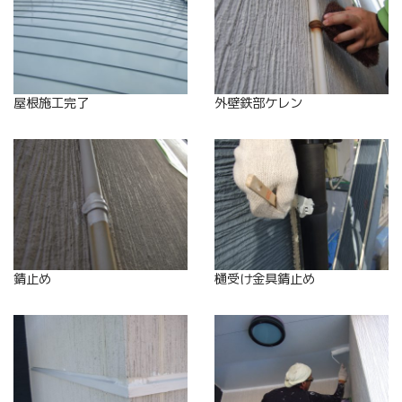
屋根施工完了
外壁鉄部ケレン
錆止め
樋受け金具錆止め