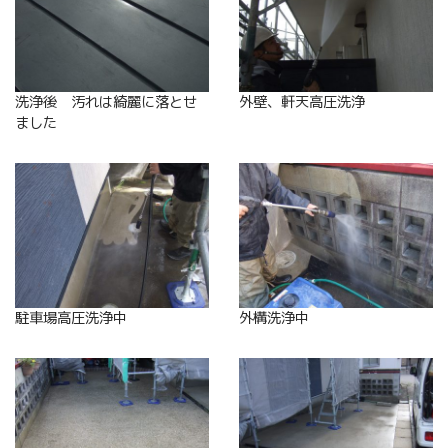
洗浄後 汚れは綺麗に落とせ
外壁、軒天高圧洗浄
ました
駐車場高圧洗浄中
外構洗浄中